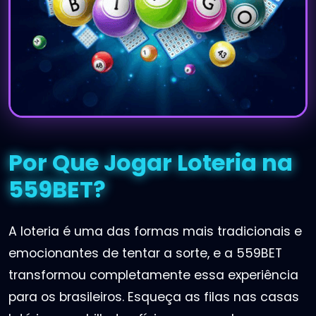
Por Que Jogar Loteria na
559BET?
A loteria é uma das formas mais tradicionais e
emocionantes de tentar a sorte, e a 559BET
transformou completamente essa experiência
para os brasileiros. Esqueça as filas nas casas