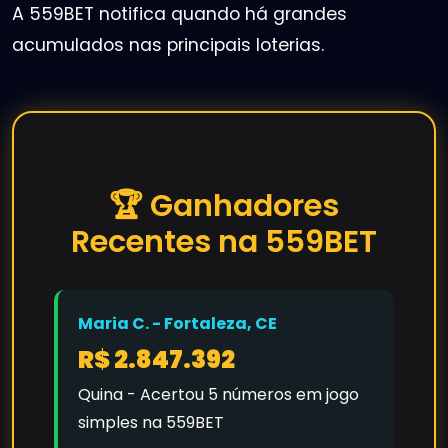
A 559BET notifica quando há grandes
acumulados nas principais loterias.
🏆 Ganhadores
Recentes na 559BET
Maria C. - Fortaleza, CE
R$ 2.847.392
Quina - Acertou 5 números em jogo
simples na 559BET