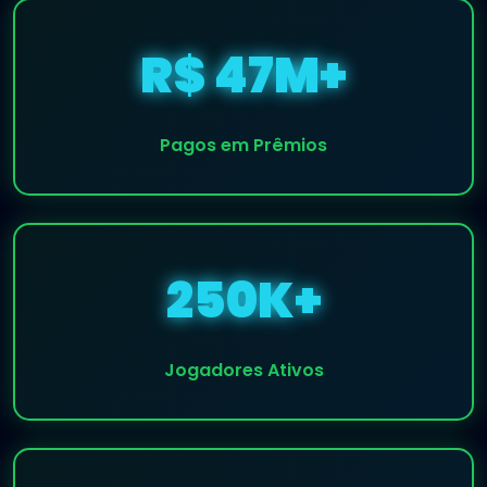
R$ 47M+
Pagos em Prêmios
250K+
Jogadores Ativos