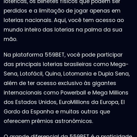
lotéricas, os bilhetes físicos que podem ser
perdidos e a limitação de jogar apenas em
loterias nacionais. Aqui, você tem acesso ao
mundo inteiro das loterias na palma da sua
mão.
Na plataforma 559BET, você pode participar
das principais loterias brasileiras como Mega-
Sena, Lotofácil, Quina, Lotomania e Dupla Sena,
além de ter acesso exclusivo às gigantes
internacionais como Powerball e Mega Millions
dos Estados Unidos, EuroMillions da Europa, El
Gordo da Espanha e muitas outras que
oferecem prêmios astronômicos.
O grande diferencial da 559BET é a praticidade