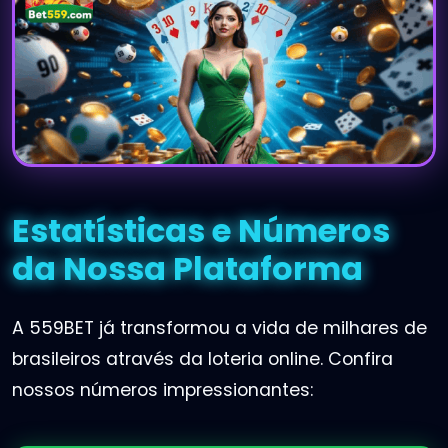
Estatísticas e Números
da Nossa Plataforma
A 559BET já transformou a vida de milhares de
brasileiros através da loteria online. Confira
nossos números impressionantes: