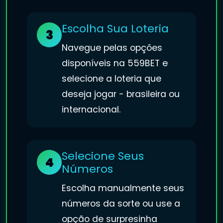
Escolha Sua Loteria
3
Navegue pelas opções
disponíveis na 559BET e
selecione a loteria que
deseja jogar - brasileira ou
internacional.
Selecione Seus
4
Números
Escolha manualmente seus
números da sorte ou use a
opção de surpresinha