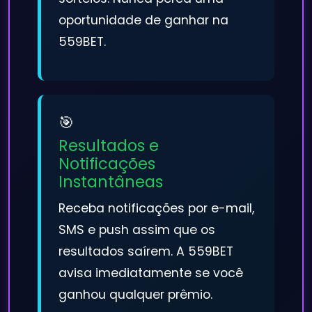
oportunidade de ganhar na
559BET.
Resultados e
Notificações
Instantâneas
Receba notificações por e-mail,
SMS e push assim que os
resultados saírem. A 559BET
avisa imediatamente se você
ganhou qualquer prêmio.