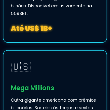
bilhões. Disponível exclusivamente na
559BET.
Até US$ 1B+
🇺🇸
Mega Millions
Outra gigante americana com prêmios
bilionários. Sorteios às terças e sextas