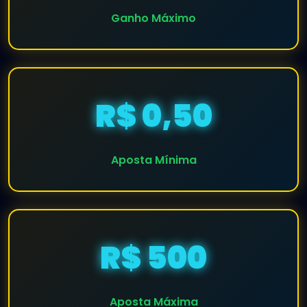
Ganho Máximo
R$ 0,50
Aposta Mínima
R$ 500
Aposta Máxima