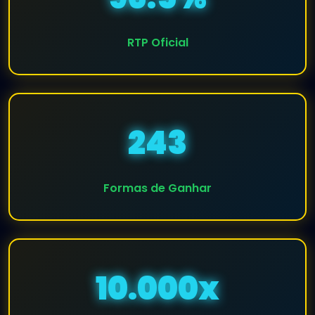
RTP Oficial
243
Formas de Ganhar
10.000x