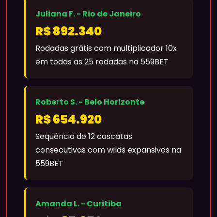
Juliana F. - Rio de Janeiro
R$ 892.340
Rodadas grátis com multiplicador 10x
em todas as 25 rodadas na 559BET
Roberto S. - Belo Horizonte
R$ 654.920
Sequência de 12 cascatas
consecutivas com wilds expansivos na
559BET
Amanda L. - Curitiba